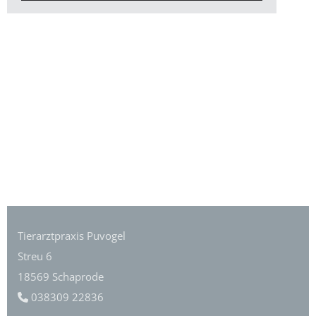
Tierarztpraxis Puvogel
Streu 6
18569 Schaprode
038309 22836
