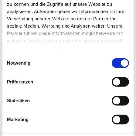
zu können und die Zugriffe auf unsere Website zu
analysieren. Außerdem geben wir Informationen zu Ihrer
Verwendung unserer Website an unsere Partner für
soziale Medien, Werbung und Analysen weiter. Unsere
Partner führen diese Informationen möglicherweise mit
weiteren Daten zusammen, die Sie ihnen bereitgestellt
haben oder die sie im Rahmen Ihrer Nutzung der Dienste
Jobs
gesammelt haben.
Einwilligungsauswahl
Notwendig
Rindertierarzt / -ärztin
Präferenzen
Wissenswertes / Formulare
Statistiken
Informationen zu Operationen (vor und nach
der OP)
Marketing
Dermatologischer Vorbericht