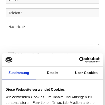
Ich habe die Datenschutzerklärung zur
Kenntnis genommen. Ich stimme einer
elektronischen Speicherung und Verarbeitung
meiner eingegebenen Daten zur Beantwortung
meiner Anfrage zu. *
Zustimmung
Details
Über Cookies
Diese Webseite verwendet Cookies
Wir verwenden Cookies, um Inhalte und Anzeigen zu
personalisieren, Funktionen für soziale Medien anbieten