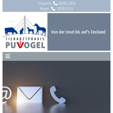
Zum Inhalt springen
Schaprode
038309 22836

Bergen
03838 23323

Von der Insel bis auf's Festland