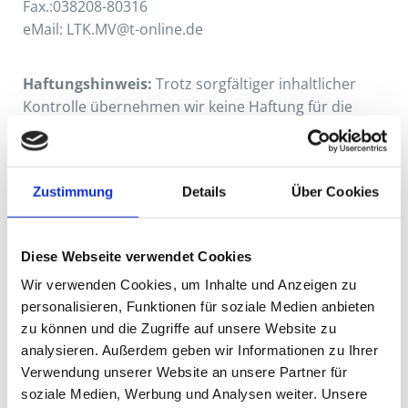
Fax.:038208-80316
eMail: LTK.MV@t-online.de
Haftungshinweis:
Trotz sorgfältiger inhaltlicher
Kontrolle übernehmen wir keine Haftung für die
Inhalte externer Links. Für den Inhalt der verlinkten
Seiten sind ausschließlich deren Betreiber
verantwortlich.
Zustimmung
Details
Über Cookies
Recht­li­cher Hin­weis:
Die EU hat ein On­line-Ver­fah­
ren zur Bei­le­gung von Strei­tig­kei­ten zwi­schen Un­ter­
Diese Webseite verwendet Cookies
neh­mern und Ver­brau­chern ge­schaf­fen. In­for­ma­tio­
nen dazu fin­den Sie unter
Wir verwenden Cookies, um Inhalte und Anzeigen zu
https://ec.europa.eu/consumers/odr/
personalisieren, Funktionen für soziale Medien anbieten
zu können und die Zugriffe auf unsere Website zu
analysieren. Außerdem geben wir Informationen zu Ihrer
Wir be­tei­ligen uns nicht an einem Streit­bei­le­gungs­
Verwendung unserer Website an unsere Partner für
ver­fah­ren vor einer Ver­brau­cher­schlich­tungs­stel­le.
soziale Medien, Werbung und Analysen weiter. Unsere