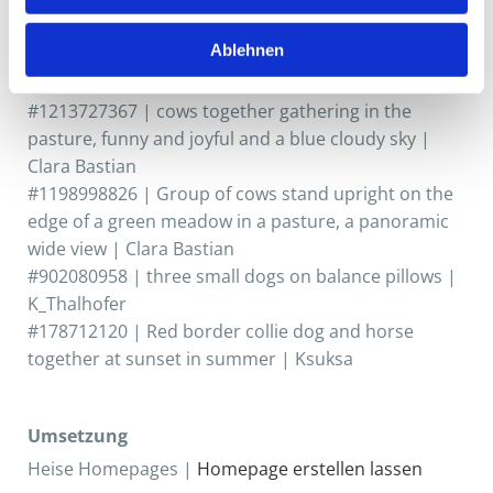
#1135045219 | Cute rabbit sitting on brick wall and
green field spring meadow | panida wijitpanya
Ablehnen
#180956307 | Four young piglets play in the dirt |
driftlessstudio
#1213727367 | cows together gathering in the
pasture, funny and joyful and a blue cloudy sky |
Clara Bastian
#1198998826 | Group of cows stand upright on the
edge of a green meadow in a pasture, a panoramic
wide view | Clara Bastian
#902080958 | three small dogs on balance pillows |
K_Thalhofer
#178712120 | Red border collie dog and horse
together at sunset in summer | Ksuksa
Um­set­zung
Heise Home­pages |
Home­page er­stel­len las­sen