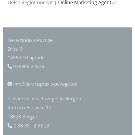
Heise Re­gio­Con­cept |
On­line Mar­ke­ting Agen­tur
Tierarztpraxis Puvogel
Streu 6
18569 Schaprode
038309 22836

info@tierarztpraxis-puvogel.de

Tierarztpraxis Puvogel in Bergen
Industriestrasse 10
18528 Bergen
0 38 38 - 2 33 23
