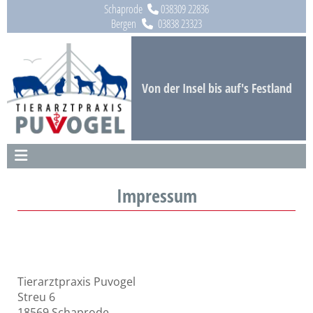
Zum Inhalt springen
Schaprode
038309 22836

Bergen
03838 23323

Von der Insel bis auf's Festland
Impressum
Tierarztpraxis Puvogel
Streu 6
18569 Schaprode