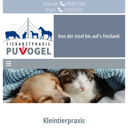
Zum Inhalt springen
Schaprode
038309 22836

Bergen
03838 23323

Von der Insel bis auf's Festland
Kleintierpraxis